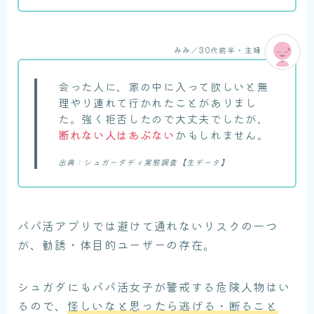
みみ／30代前半・主婦
会った人に、家の中に入って欲しいと無
理やり連れて行かれたことがありまし
た。強く拒否したので大丈夫でしたが、
断れない人はあぶない
かもしれません。
出典：シュガーダディ実態調査【生データ】
パパ活アプリでは避けて通れないリスクの一つ
が、勧誘・体目的ユーザーの存在。
シュガダにもパパ活女子が警戒する危険人物はい
るので、
怪しいなと思ったら逃げる・断ること