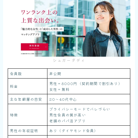
シュガーダディ
会員数
非公開
男性＝8000円（契約期間で割引あり）
料金
女性＝無料
主な年齢層の目安
20〜40代中心
プライバシーモードでバレづらい
特徴
男性会員の質が高い
老舗のパパ活アプリ
男性の年収証明
あり（ダイヤモンド会員）