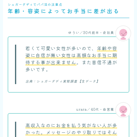
シュガーダディでパパ活の注意点
年齢・容姿によってお手当に差が出る
ゆうい／30代前半・会社員
若くて可愛い女性が多いので、
年齢や容
姿に自信が無い女性は高額なお手当に期
待する事が出来ません
。また音信不通が
多いです。
出典：シュガーダディ実態調査【生データ】
urara／40代・自営業
高収入なのにお金を払う気がない人が多
かった。メッセージのやり取りではそん