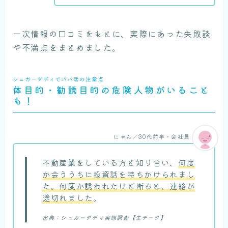
一次情報の口コミをもとに、実際にあった失敗談
や不満点をまとめました。
シュガーダディでパパ活の注意点
体目的・勧誘目的の危険人物がいること
も！
にゃん／30代前半・会社員
不動産業をしている方と知り合い、
何度
か会ううちに投資話を持ちかけられまし
た。何度か誘われたけど断ると、連絡が
途切れました
。
出典：シュガーダディ実態調査【生データ】