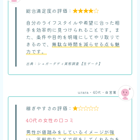
総合満足度の評価：

自分のライフスタイルや希望に合った相
手を効率的に見つけられることです。ま
た、条件や目的を明確にしてやり取りで
きるので、
無駄な時間を減らせる点も魅
力です。
出典：シュガーダディ実態調査【生データ】
urara・40代・自営業
稼ぎやすさの評価：

40代の女性の口コミ
男性が値踏みをしているイメージが強
い
。年齢的なことで何をしてくれるかを