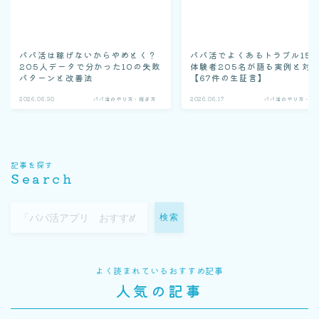
パパ活は稼げないからやめとく？
パパ活でよくあるトラブル15
205人データで分かった10の失敗
体験者205名が語る実例と対
パターンと改善法
【67件の生証言】
2026.06.30
パパ活のやり方・稼ぎ方
2026.06.17
パパ活のやり方・稼
記事を探す
Search
検索
よく読まれているおすすめ記事
人気の記事