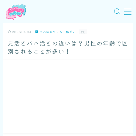
MENU
2026.04.04
パパ活のやり方・稼ぎ方
PR
兄活とパパ活との違いは？男性の年齢で区
パパ活のノウハウ
別されることが多い！
パパ活アプリ一覧
おすすめのパパ活アプリ
パパ活口コミ体験談
パパ活の相場