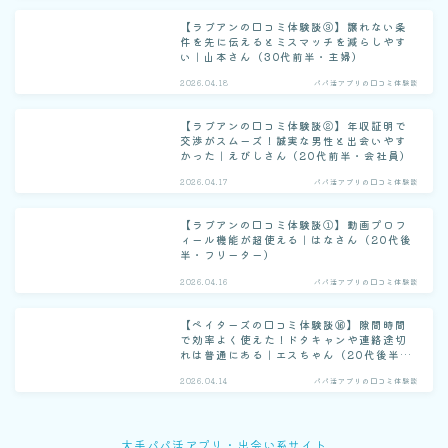
【ラブアンの口コミ体験談③】譲れない条
件を先に伝えるとミスマッチを減らしやす
い｜山本さん（30代前半・主婦）
2026.04.18
パパ活アプリの口コミ体験談
【ラブアンの口コミ体験談②】年収証明で
交渉がスムーズ！誠実な男性と出会いやす
かった｜えびしさん（20代前半・会社員）
2026.04.17
パパ活アプリの口コミ体験談
【ラブアンの口コミ体験談①】動画プロフ
ィール機能が超使える｜はなさん（20代後
半・フリーター）
2026.04.16
パパ活アプリの口コミ体験談
【ペイターズの口コミ体験談⑯】隙間時間
で効率よく使えた！ドタキャンや連絡途切
れは普通にある｜エスちゃん（20代後半・
フリーター）
2026.04.14
パパ活アプリの口コミ体験談
大手パパ活アプリ・出会い系サイト