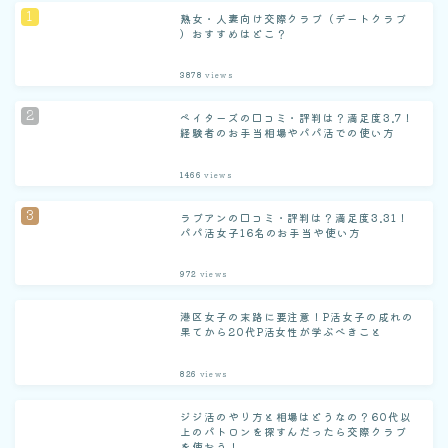
熟女・人妻向け交際クラブ（デートクラブ
）おすすめはどこ？
3878
views
ペイターズの口コミ・評判は？満足度3.7！
経験者のお手当相場やパパ活での使い方
1466
views
ラブアンの口コミ・評判は？満足度3.31！
パパ活女子16名のお手当や使い方
972
views
港区女子の末路に要注意！P活女子の成れの
果てから20代P活女性が学ぶべきこと
826
views
ジジ活のやり方と相場はどうなの？60代以
上のパトロンを探すんだったら交際クラブ
を使おう！