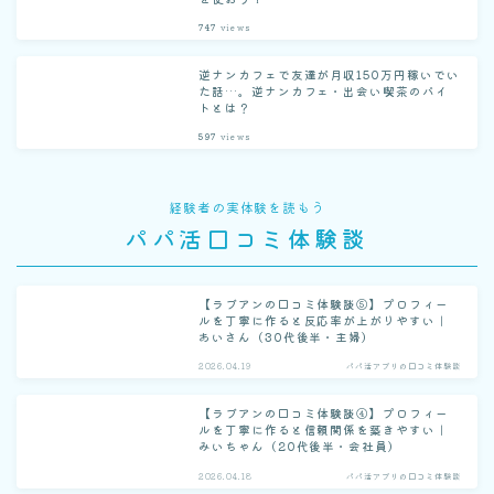
747
views
逆ナンカフェで友達が月収150万円稼いでい
た話…。逆ナンカフェ・出会い喫茶のバイ
トとは？
597
views
経験者の実体験を読もう
パパ活口コミ体験談
【ラブアンの口コミ体験談⑤】プロフィー
ルを丁寧に作ると反応率が上がりやすい｜
あいさん（30代後半・主婦）
2026.04.19
パパ活アプリの口コミ体験談
【ラブアンの口コミ体験談④】プロフィー
ルを丁寧に作ると信頼関係を築きやすい｜
みいちゃん（20代後半・会社員）
2026.04.18
パパ活アプリの口コミ体験談