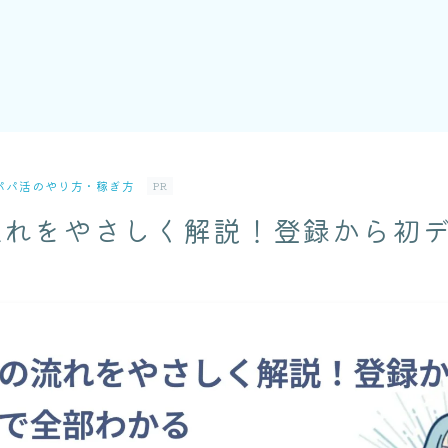
パパ活のやり方・稼ぎ方
PR
流れをやさしく解説！登録から初
る